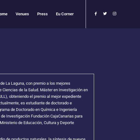
ome
Venues
Press
Eu Corner
 de La Laguna, con premio a los mejores
 Ciencias de la Salud. Máster en Investigación en
ULL), obteniendo el premio al mejor expediente
tualmente, es estudiante de doctorado e
ograma de Doctorado en Química e Ingeniería
 de Investigación Fundación CajaCanarias para
inisterio de Educación, Cultura y Deporte
udio de productos naturales, la síntesis de nuevos