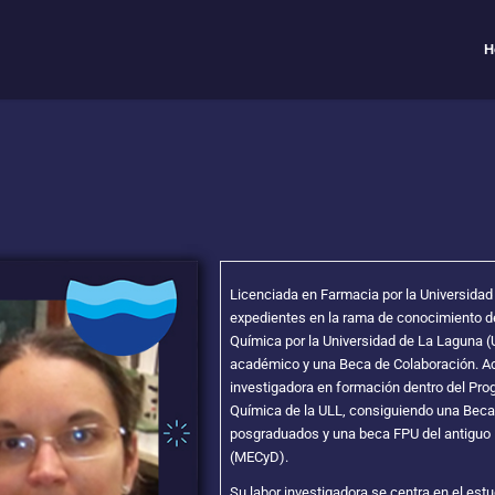
H
Licenciada en Farmacia por la Universidad
expedientes en la rama de conocimiento de
Química por la Universidad de La Laguna (
académico y una Beca de Colaboración. Ac
investigadora en formación dentro del Pr
Química de la ULL, consiguiendo una Beca
posgraduados y una beca FPU del antiguo M
(MECyD).
Su labor investigadora se centra en el est