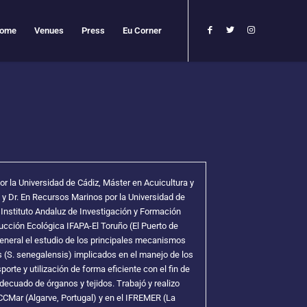
ome
Venues
Press
Eu Corner
or la Universidad de Cádiz, Máster en Acuicultura y
 y Dr. En Recursos Marinos por la Universidad de
l Instituto Andaluz de Investigación y Formación
ducción Ecológica IFAPA-El Toruño (El Puerto de
general el estudio de los principales mecanismos
 (S. senegalensis) implicados en el manejo de los
porte y utilización de forma eficiente con el fin de
decuado de órganos y tejidos. Trabajó y realizo
CCMar (Algarve, Portugal) y en el IFREMER (La